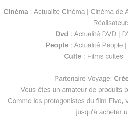
Cinéma
:
Actualité Cinéma
|
Cinéma de A
Réalisateur
Dvd
:
Actualité DVD
|
D
People
:
Actualité People
Culte
:
Films cultes
Partenaire Voyage:
Cré
Vous êtes un amateur de produits
b
Comme les protagonistes du film Five, v
jusqu'à
acheter 