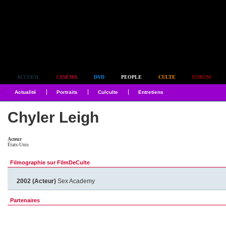
Simplement culte
ACCUEIL
CINÉMA
DVD
PEOPLE
CULTE
FORUM
Actualité
Portraits
Culculte
Entretiens
Chyler Leigh
Acteur
États-Unis
Filmographie sur FilmDeCulte
2002 (Acteur)
Sex Academy
Partenaires