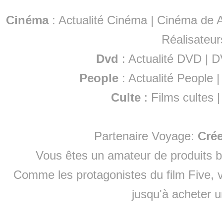
Cinéma
:
Actualité Cinéma
|
Cinéma de A
Réalisateur
Dvd
:
Actualité DVD
|
D
People
:
Actualité People
Culte
:
Films cultes
Partenaire Voyage:
Cré
Vous êtes un amateur de produits
b
Comme les protagonistes du film Five, v
jusqu'à
acheter 