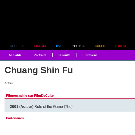
Simplement culte
ACCUEIL
CINÉMA
DVD
PEOPLE
CULTE
FORUM
Actualité
Portraits
Culculte
Entretiens
Chuang Shin Fu
Acteur
Filmographie sur FilmDeCulte
2001 (Acteur)
Rule of the Game (The)
Partenaires