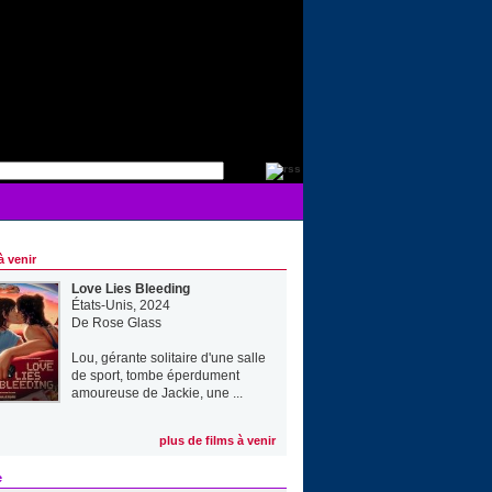
à venir
Love Lies Bleeding
États-Unis, 2024
De
Rose Glass
Lou, gérante solitaire d'une salle
de sport, tombe éperdument
amoureuse de Jackie, une ...
plus de films à venir
e