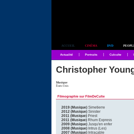
Simplement culte
ACCUEIL
CINÉMA
DVD
PEOPL
Actualité
Portraits
Culculte
Christopher Youn
Musique
États-Unis
Filmographie sur FilmDeCulte
2019 (Musique)
Simetierre
2012 (Musique)
Sinister
2011 (Musique)
Priest
2011 (Musique)
Rhum Express
2009 (Musique)
Jusqu'en enfer
2008 (Musique)
Intrus (Les)
2007 (Musique)
Intraçable