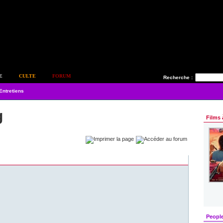
E
CULTE
FORUM
Recherche :
Entretiens
g
Films 
Peopl