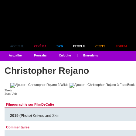
Simplement culte
ACCUEIL
CINÉMA
DVD
PEOPLE
CULTE
FORUM
Actualité
Portraits
Culculte
Entretiens
Christopher Rejano
Photo
États-Unis
Filmographie sur FilmDeCulte
2019 (Photo)
Knives and Skin
Commentaires