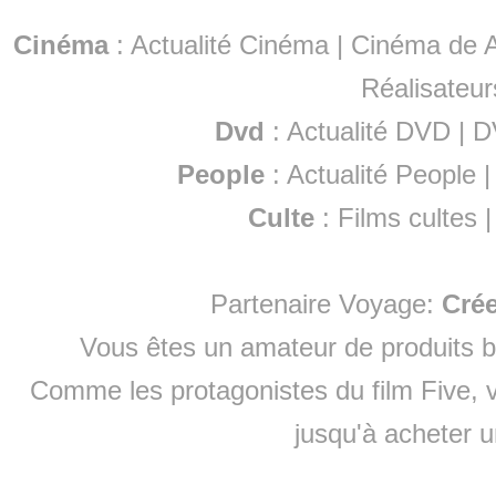
Cinéma
:
Actualité Cinéma
|
Cinéma de A
Réalisateur
Dvd
:
Actualité DVD
|
D
People
:
Actualité People
Culte
:
Films cultes
Partenaire Voyage:
Cré
Vous êtes un amateur de produits
b
Comme les protagonistes du film Five, v
jusqu'à
acheter 