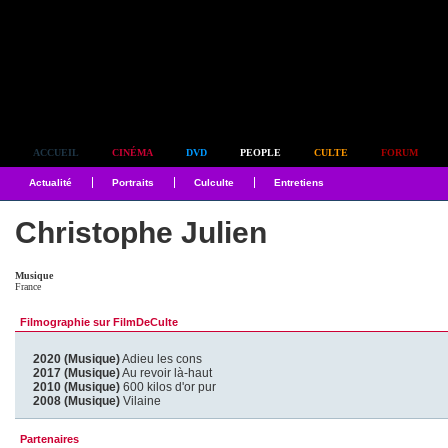
Simplement culte
ACCUEIL
CINÉMA
DVD
PEOPLE
CULTE
FORUM
Actualité
Portraits
Culculte
Entretiens
Christophe Julien
Musique
France
Filmographie sur FilmDeCulte
2020 (Musique)
Adieu les cons
2017 (Musique)
Au revoir là-haut
2010 (Musique)
600 kilos d'or pur
2008 (Musique)
Vilaine
Partenaires