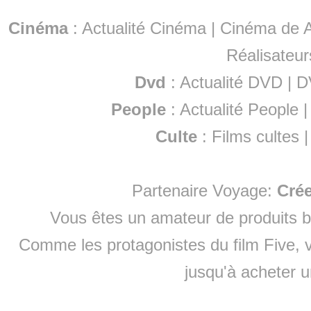
Cinéma
:
Actualité Cinéma
|
Cinéma de A
Réalisateur
Dvd
:
Actualité DVD
|
D
People
:
Actualité People
Culte
:
Films cultes
Partenaire Voyage:
Cré
Vous êtes un amateur de produits
b
Comme les protagonistes du film Five, v
jusqu'à
acheter 