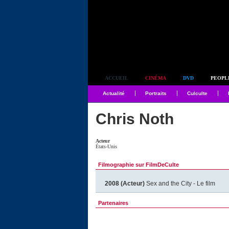
Simplement culte
ACCUEIL
CINÉMA
DVD
PEOPL
Actualité
Portraits
Culculte
Chris Noth
Acteur
États-Unis
Filmographie sur FilmDeCulte
2008 (Acteur)
Sex and the City - Le film
Partenaires