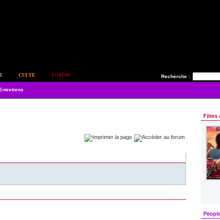
E
CULTE
FORUM
Recherche :
Entretiens
Films 
Peopl