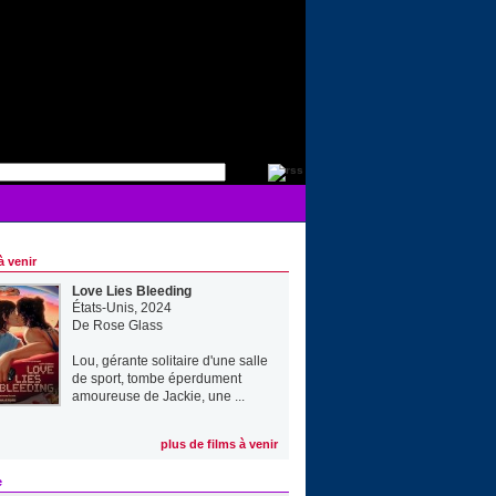
à venir
Love Lies Bleeding
États-Unis, 2024
De
Rose Glass
Lou, gérante solitaire d'une salle
de sport, tombe éperdument
amoureuse de Jackie, une ...
plus de films à venir
e