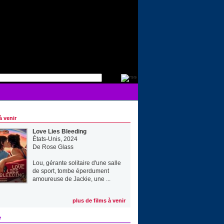
à venir
Love Lies Bleeding
États-Unis, 2024
De
Rose Glass
Lou, gérante solitaire d'une salle
de sport, tombe éperdument
amoureuse de Jackie, une ...
plus de films à venir
e