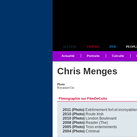
Simplement culte
ACCUEIL
CINÉMA
DVD
PEOPL
Actualité
Portraits
Culculte
Chris Menges
Photo
Royaume-Uni
Filmographie sur FilmDeCulte
2011 (Photo)
Extrêmement fort et incroyable
2010 (Photo)
Route Irish
2010 (Photo)
London Boulevard
2008 (Photo)
Reader (The)
2005 (Photo)
Trois enterrements
2004 (Photo)
Criminal