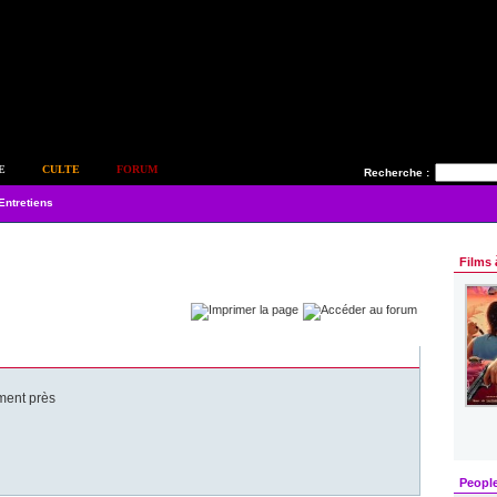
E
CULTE
FORUM
Recherche :
Entretiens
Films 
ment près
Peopl