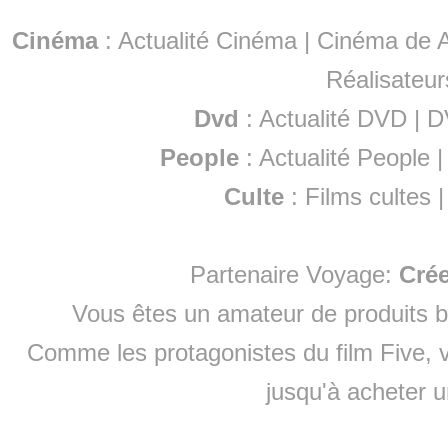
Cinéma
:
Actualité Cinéma
|
Cinéma de A
Réalisateur
Dvd
:
Actualité DVD
|
D
People
:
Actualité People
Culte
:
Films cultes
Partenaire Voyage:
Cré
Vous êtes un amateur de produits
b
Comme les protagonistes du film Five, v
jusqu'à
acheter 