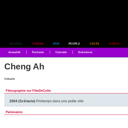
Simplement culte
ACCUEIL
CINÉMA
DVD
PEOPLE
CULTE
FORUM
Actualité
Portraits
Culculte
Entretiens
Cheng Ah
Scénario
Filmographie sur FilmDeCulte
2004 (Scénario)
Printemps dans une petite ville
Partenaires