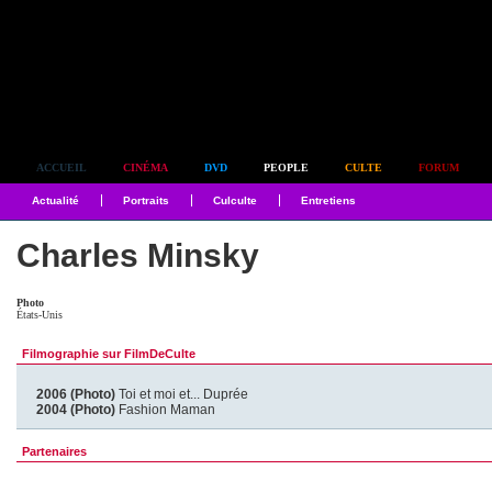
Simplement culte
ACCUEIL
CINÉMA
DVD
PEOPLE
CULTE
FORUM
Actualité
Portraits
Culculte
Entretiens
Charles Minsky
Photo
États-Unis
Filmographie sur FilmDeCulte
2006 (Photo)
Toi et moi et... Duprée
2004 (Photo)
Fashion Maman
Partenaires