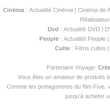
Cinéma
:
Actualité Cinéma
|
Cinéma de A
Réalisateur
Dvd
:
Actualité DVD
|
D
People
:
Actualité People
Culte
:
Films cultes
Partenaire Voyage:
Cré
Vous êtes un amateur de produits
b
Comme les protagonistes du film Five, v
jusqu'à
acheter 