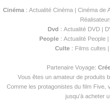
Cinéma
:
Actualité Cinéma
|
Cinéma de A
Réalisateur
Dvd
:
Actualité DVD
|
D
People
:
Actualité People
Culte
:
Films cultes
Partenaire Voyage:
Cré
Vous êtes un amateur de produits
b
Comme les protagonistes du film Five, v
jusqu'à
acheter 