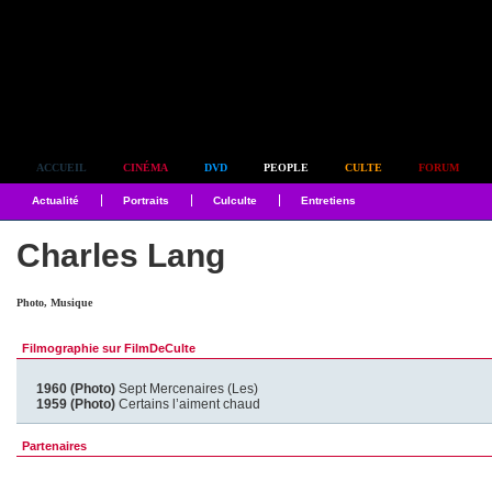
Simplement culte
ACCUEIL
CINÉMA
DVD
PEOPLE
CULTE
FORUM
Actualité
Portraits
Culculte
Entretiens
Charles Lang
Photo, Musique
Filmographie sur FilmDeCulte
1960 (Photo)
Sept Mercenaires (Les)
1959 (Photo)
Certains l’aiment chaud
Partenaires