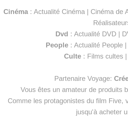
Cinéma
:
Actualité Cinéma
|
Cinéma de A
Réalisateur
Dvd
:
Actualité DVD
|
D
People
:
Actualité People
Culte
:
Films cultes
Partenaire Voyage:
Cré
Vous êtes un amateur de produits
b
Comme les protagonistes du film Five, v
jusqu'à
acheter 