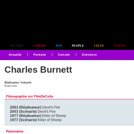
Simplement culte
ACCUEIL
CINÉMA
DVD
PEOPLE
CULTE
FORUM
Actualité
Portraits
Culculte
Entretiens
Charles Burnett
Réalisateur, Scénario
États-Unis
Filmographie sur FilmDeCulte
2003 (Réalisateur)
Devil's Fire
2003 (Scénario)
Devil's Fire
1977 (Réalisateur)
Killer of Sheep
1977 (Scénario)
Killer of Sheep
Partenaires