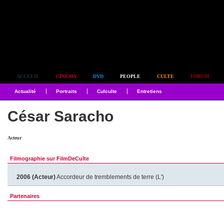
Simplement culte
ACCUEIL
CINÉMA
DVD
PEOPLE
CULTE
FORUM
Actualité
Portraits
Culculte
Entretiens
César Saracho
Acteur
Filmographie sur FilmDeCulte
2006 (Acteur)
Accordeur de tremblements de terre (L')
Partenaires