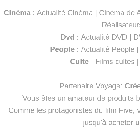
Cinéma
:
Actualité Cinéma
|
Cinéma de A
Réalisateur
Dvd
:
Actualité DVD
|
D
People
:
Actualité People
Culte
:
Films cultes
Partenaire Voyage:
Cré
Vous êtes un amateur de produits
b
Comme les protagonistes du film Five, v
jusqu'à
acheter 