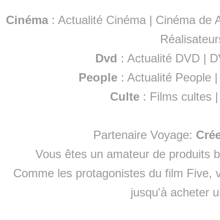
Cinéma
:
Actualité Cinéma
|
Cinéma de A
Réalisateur
Dvd
:
Actualité DVD
|
D
People
:
Actualité People
Culte
:
Films cultes
Partenaire Voyage:
Cré
Vous êtes un amateur de produits
b
Comme les protagonistes du film Five, v
jusqu'à
acheter 