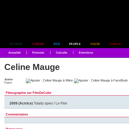
Simplement culte
ACCUEIL
CINÉMA
DVD
PEOPLE
CULTE
FORUM
Actualité
Portraits
Culculte
Entretiens
Celine Mauge
Actrice
France
Filmographie sur FilmDeCulte
2009 (Actrice)
Totally spies ! Le Film
Commentaires