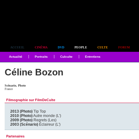
Simplement culte
ACCUEIL
CINÉMA
DVD
PEOPLE
CULTE
FORUM
Actualité
Portraits
Culculte
Entretiens
Céline Bozon
Scénario, Photo
France
Filmographie sur FilmDeCulte
2013 (Photo)
Tip Top
2010 (Photo)
Autre monde (L')
2009 (Photo)
Regrets (Les)
2003 (Scénario)
Éclaireur (L')
Partenaires