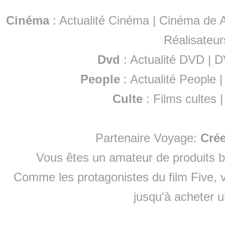
Cinéma
:
Actualité Cinéma
|
Cinéma de A
Réalisateur
Dvd
:
Actualité DVD
|
D
People
:
Actualité People
Culte
:
Films cultes
Partenaire Voyage:
Cré
Vous êtes un amateur de produits
b
Comme les protagonistes du film Five, v
jusqu'à
acheter 