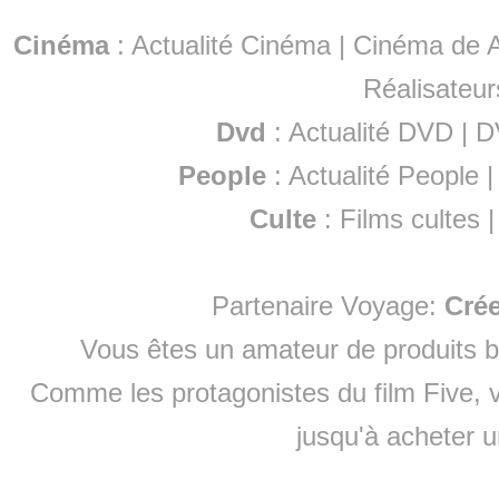
Cinéma
:
Actualité Cinéma
|
Cinéma de A
Réalisateur
Dvd
:
Actualité DVD
|
D
People
:
Actualité People
Culte
:
Films cultes
Partenaire Voyage:
Cré
Vous êtes un amateur de produits
b
Comme les protagonistes du film Five, v
jusqu'à
acheter 