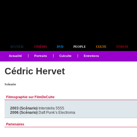
Simplement culte
ACCUEIL
CINÉMA
DVD
PEOPLE
CULTE
FORUM
Actualité
Portraits
Culculte
Entretiens
Cédric Hervet
Scénario
Filmographie sur FilmDeCulte
2003 (Scénario)
Interstella 5555
2006 (Scénario)
Daft Punk’s Electroma
Partenaires