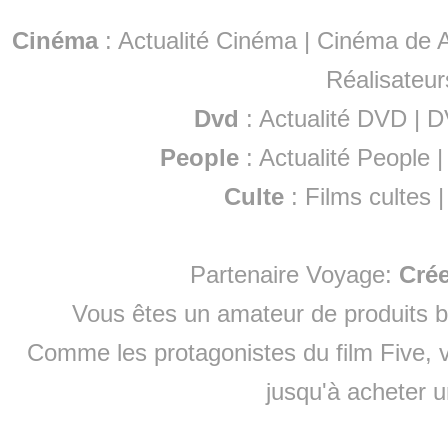
Cinéma
:
Actualité Cinéma
|
Cinéma de A
Réalisateur
Dvd
:
Actualité DVD
|
D
People
:
Actualité People
Culte
:
Films cultes
Partenaire Voyage:
Cré
Vous êtes un amateur de produits
b
Comme les protagonistes du film Five, v
jusqu'à
acheter 