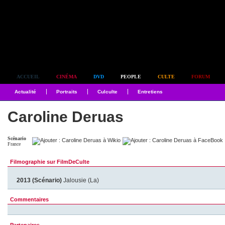
Simplement culte
ACCUEIL
CINÉMA
DVD
PEOPLE
CULTE
FORUM
Actualité
Portraits
Culculte
Entretiens
Caroline Deruas
Scénario
France
Filmographie sur FilmDeCulte
2013 (Scénario)
Jalousie (La)
Commentaires