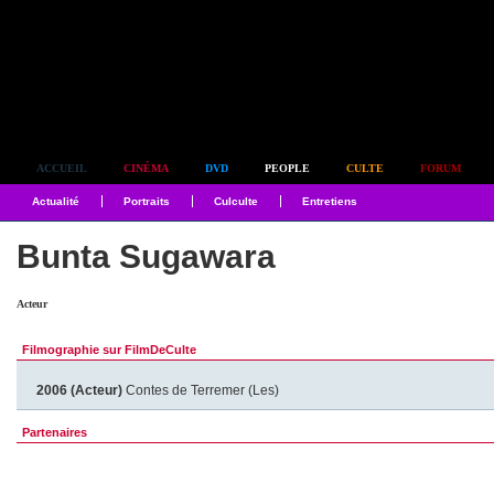
Simplement culte
ACCUEIL
CINÉMA
DVD
PEOPLE
CULTE
FORUM
Actualité
Portraits
Culculte
Entretiens
Bunta Sugawara
Acteur
Filmographie sur FilmDeCulte
2006 (Acteur)
Contes de Terremer (Les)
Partenaires