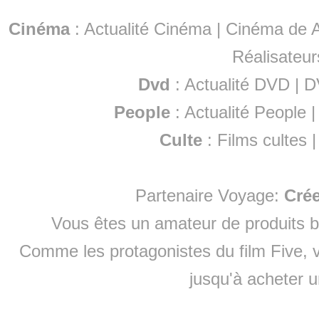
Cinéma
:
Actualité Cinéma
|
Cinéma de A
Réalisateur
Dvd
:
Actualité DVD
|
D
People
:
Actualité People
Culte
:
Films cultes
Partenaire Voyage:
Cré
Vous êtes un amateur de produits
b
Comme les protagonistes du film Five, v
jusqu'à
acheter 