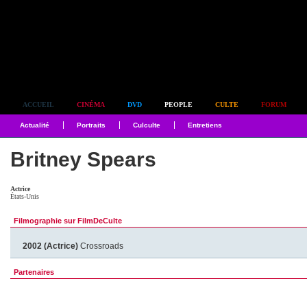
Simplement culte
ACCUEIL
CINÉMA
DVD
PEOPLE
CULTE
FORUM
Actualité
Portraits
Culculte
Entretiens
Britney Spears
Actrice
États-Unis
Filmographie sur FilmDeCulte
2002 (Actrice)
Crossroads
Partenaires