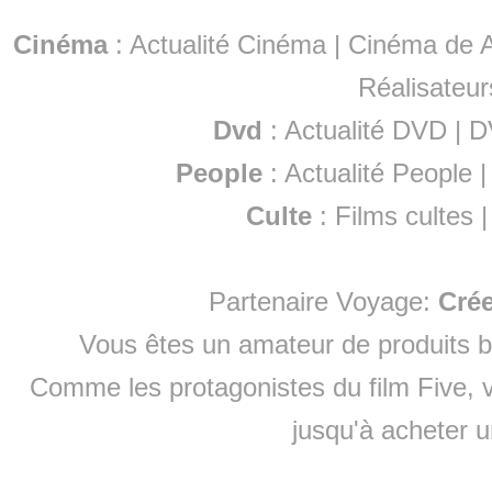
Cinéma
:
Actualité Cinéma
|
Cinéma de A
Réalisateur
Dvd
:
Actualité DVD
|
D
People
:
Actualité People
Culte
:
Films cultes
Partenaire Voyage:
Cré
Vous êtes un amateur de produits
b
Comme les protagonistes du film Five, v
jusqu'à
acheter 