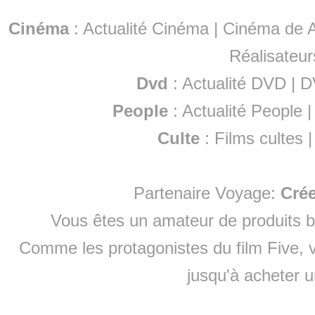
Cinéma
:
Actualité Cinéma
|
Cinéma de A
Réalisateur
Dvd
:
Actualité DVD
|
D
People
:
Actualité People
Culte
:
Films cultes
Partenaire Voyage:
Cré
Vous êtes un amateur de produits
b
Comme les protagonistes du film Five, v
jusqu'à
acheter 