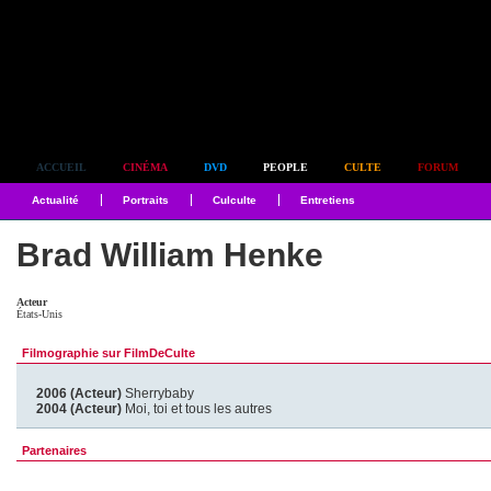
Simplement culte
ACCUEIL
CINÉMA
DVD
PEOPLE
CULTE
FORUM
Actualité
Portraits
Culculte
Entretiens
Brad William Henke
Acteur
États-Unis
Filmographie sur FilmDeCulte
2006 (Acteur)
Sherrybaby
2004 (Acteur)
Moi, toi et tous les autres
Partenaires