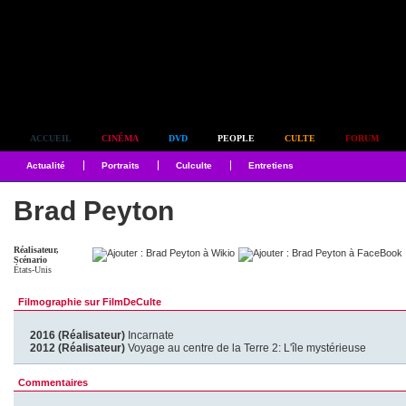
Simplement culte
ACCUEIL
CINÉMA
DVD
PEOPLE
CULTE
FORUM
Actualité
Portraits
Culculte
Entretiens
Brad Peyton
Réalisateur,
Scénario
États-Unis
Filmographie sur FilmDeCulte
2016 (Réalisateur)
Incarnate
2012 (Réalisateur)
Voyage au centre de la Terre 2: L'île mystérieuse
Commentaires