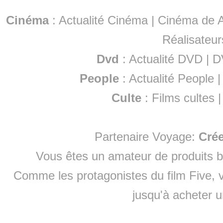
Cinéma
:
Actualité Cinéma
|
Cinéma de A
Réalisateur
Dvd
:
Actualité DVD
|
D
People
:
Actualité People
Culte
:
Films cultes
Partenaire Voyage:
Cré
Vous êtes un amateur de produits
b
Comme les protagonistes du film Five, v
jusqu'à
acheter 