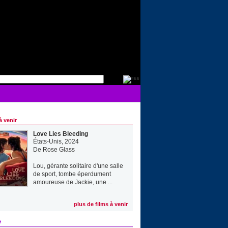
à venir
Love Lies Bleeding
États-Unis, 2024
De
Rose Glass
Lou, gérante solitaire d'une salle
de sport, tombe éperdument
amoureuse de Jackie, une ...
plus de films à venir
e