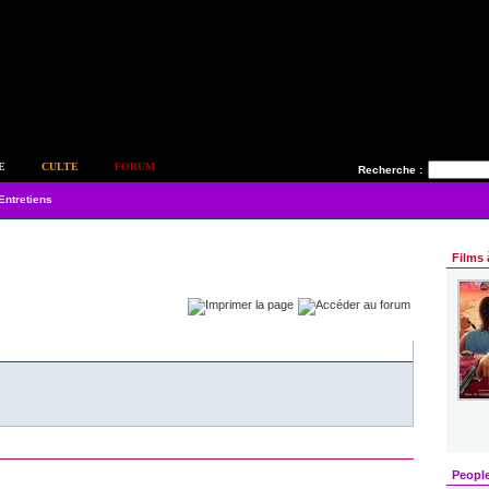
E
CULTE
FORUM
Recherche :
Entretiens
Films 
Peopl