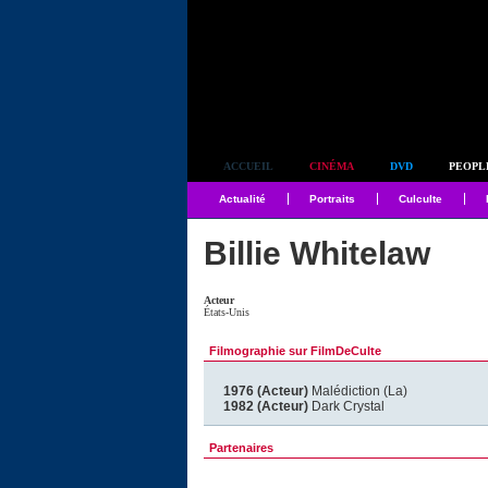
Simplement culte
ACCUEIL
CINÉMA
DVD
PEOPL
Actualité
Portraits
Culculte
Billie Whitelaw
Acteur
États-Unis
Filmographie sur FilmDeCulte
1976 (Acteur)
Malédiction (La)
1982 (Acteur)
Dark Crystal
Partenaires