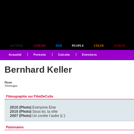
Simplement culte
ACCUEIL
CINÉMA
DVD
PEOPLE
CULTE
FORUM
Actualité
Portraits
Culculte
Entretiens
Bernhard Keller
Photo
Allemagne
Filmographie sur FilmDeCulte
2010 (Photo)
Everyone Else
2010 (Photo)
Sous toi, la ville
2007 (Photo)
Un contre l’autre (L')
Partenaires