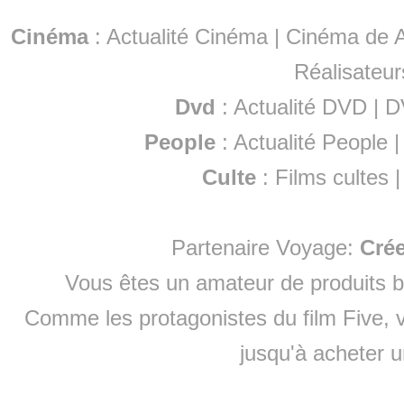
Cinéma
:
Actualité Cinéma
|
Cinéma de A
Réalisateur
Dvd
:
Actualité DVD
|
D
People
:
Actualité People
Culte
:
Films cultes
Partenaire Voyage:
Cré
Vous êtes un amateur de produits
b
Comme les protagonistes du film Five, v
jusqu'à
acheter 