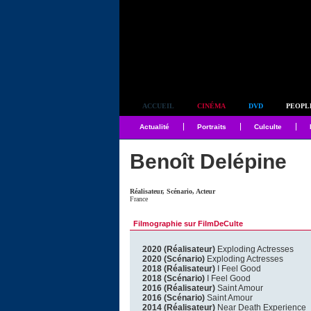
Simplement culte
ACCUEIL
CINÉMA
DVD
PEOPL
Actualité
Portraits
Culculte
Benoît Delépine
Réalisateur, Scénario, Acteur
France
Filmographie sur FilmDeCulte
2020 (Réalisateur)
Exploding Actresses
2020 (Scénario)
Exploding Actresses
2018 (Réalisateur)
I Feel Good
2018 (Scénario)
I Feel Good
2016 (Réalisateur)
Saint Amour
2016 (Scénario)
Saint Amour
2014 (Réalisateur)
Near Death Experience