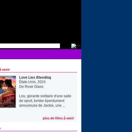
à venir
Love Lies Bleeding
États-Unis, 2024
De
Rose Glass
Lou, gérante solitaire d'une salle
de sport, tombe éperdument
amoureuse de Jackie, une ...
plus de films à venir
e