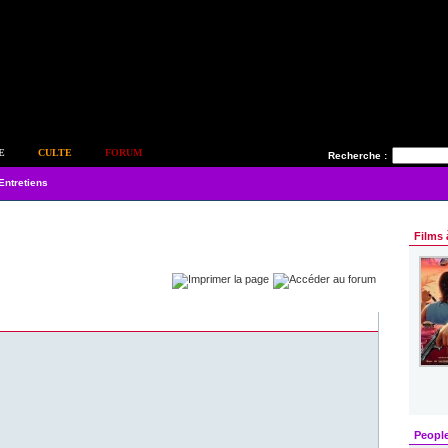
E
CULTE
FORUM
Recherche :
Entretiens
Films 
Peopl