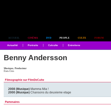
Simplement culte
ACCUEIL
CINÉMA
DVD
PEOPLE
CULTE
FORUM
Actualité
Portraits
Culculte
Entretiens
Benny Andersson
Musique, Producteur
États-Unis
Filmographie sur FilmDeCulte
2008 (Musique)
Mamma Mia !
2000 (Musique)
Chansons du deuxieme etage
Partenaires