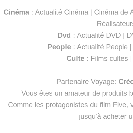
Cinéma
:
Actualité Cinéma
|
Cinéma de A
Réalisateur
Dvd
:
Actualité DVD
|
D
People
:
Actualité People
Culte
:
Films cultes
Partenaire Voyage:
Cré
Vous êtes un amateur de produits
b
Comme les protagonistes du film Five, v
jusqu'à
acheter 