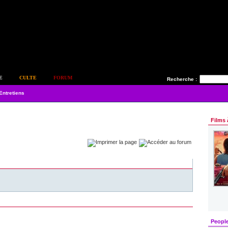
E
CULTE
FORUM
Recherche :
Entretiens
Films 
Peopl