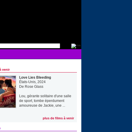
à venir
Love Lies Bleeding
États-Unis, 2024
De
Rose Glass
Lou, gérante solitaire d'une salle
de sport, tombe éperdument
amoureuse de Jackie, une ...
plus de films à venir
e