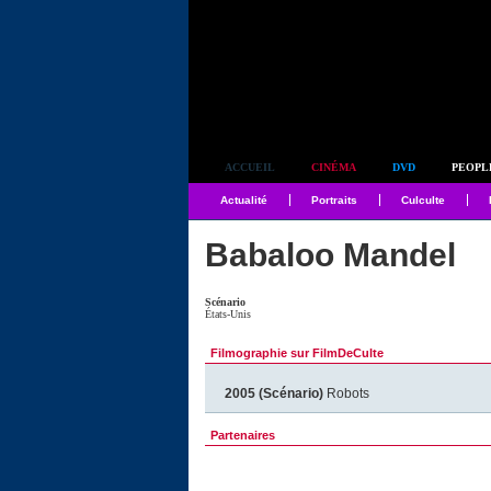
Simplement culte
ACCUEIL
CINÉMA
DVD
PEOPL
Actualité
Portraits
Culculte
Babaloo Mandel
Scénario
États-Unis
Filmographie sur FilmDeCulte
2005 (Scénario)
Robots
Partenaires