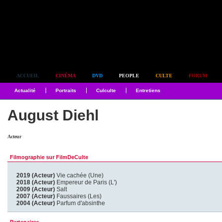
Simplement culte
ACCUEIL
CINÉMA
DVD
PEOPLE
CULTE
FORUM
Actualité
Portraits
Culculte
Entretiens
August Diehl
Acteur
Filmographie sur FilmDeCulte
2019 (Acteur)
Vie cachée (Une)
2018 (Acteur)
Empereur de Paris (L')
2009 (Acteur)
Salt
2007 (Acteur)
Faussaires (Les)
2004 (Acteur)
Parfum d'absinthe