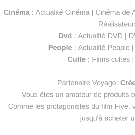
Cinéma
:
Actualité Cinéma
|
Cinéma de A
Réalisateur
Dvd
:
Actualité DVD
|
D
People
:
Actualité People
Culte
:
Films cultes
Partenaire Voyage:
Cré
Vous êtes un amateur de produits
b
Comme les protagonistes du film Five, v
jusqu'à
acheter 