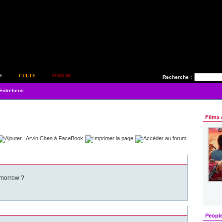
E
CULTE
FORUM
Recherche :
Entretiens
Films 
omorrow ?
Peopl