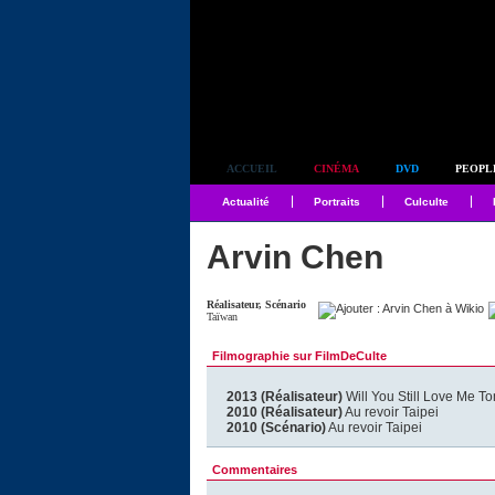
Simplement culte
ACCUEIL
CINÉMA
DVD
PEOPL
Actualité
Portraits
Culculte
Arvin Chen
Réalisateur, Scénario
Taïwan
Filmographie sur FilmDeCulte
2013 (Réalisateur)
Will You Still Love Me T
2010 (Réalisateur)
Au revoir Taipei
2010 (Scénario)
Au revoir Taipei
Commentaires