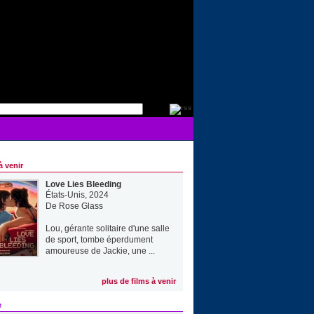
à venir
Love Lies Bleeding
États-Unis, 2024
De
Rose Glass
Lou, gérante solitaire d'une salle
de sport, tombe éperdument
amoureuse de Jackie, une ...
plus de films à venir
e