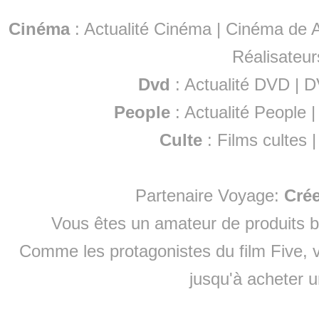
Cinéma
:
Actualité Cinéma
|
Cinéma de A
Réalisateur
Dvd
:
Actualité DVD
|
D
People
:
Actualité People
Culte
:
Films cultes
Partenaire Voyage:
Cré
Vous êtes un amateur de produits
b
Comme les protagonistes du film Five, v
jusqu'à
acheter 