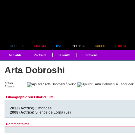
Simplement culte
ACCUEIL
CINÉMA
DVD
PEOPLE
CULTE
FORUM
Actualité
Portraits
Culculte
Entretiens
Arta Dobroshi
Actrice
Albanie
Filmographie sur FilmDeCulte
2012 (Actrice)
3 mondes
2008 (Actrice)
Silence de Lorna (Le)
Commentaires