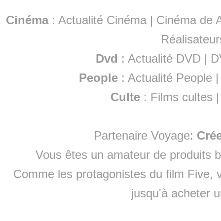
Cinéma
:
Actualité Cinéma
|
Cinéma de A
Réalisateur
Dvd
:
Actualité DVD
|
D
People
:
Actualité People
Culte
:
Films cultes
Partenaire Voyage:
Cré
Vous êtes un amateur de produits
b
Comme les protagonistes du film Five, v
jusqu'à
acheter 