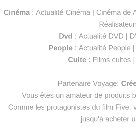
Cinéma
:
Actualité Cinéma
|
Cinéma de A
Réalisateur
Dvd
:
Actualité DVD
|
D
People
:
Actualité People
Culte
:
Films cultes
Partenaire Voyage:
Cré
Vous êtes un amateur de produits
b
Comme les protagonistes du film Five, v
jusqu'à
acheter 