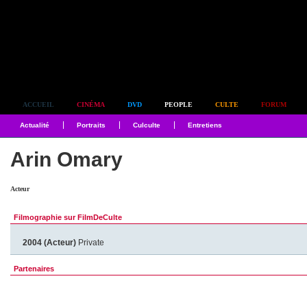
Simplement culte
ACCUEIL
CINÉMA
DVD
PEOPLE
CULTE
FORUM
Actualité
Portraits
Culculte
Entretiens
Arin Omary
Acteur
Filmographie sur FilmDeCulte
2004 (Acteur)
Private
Partenaires