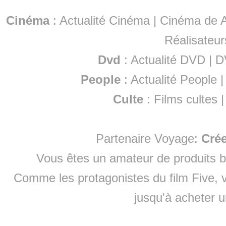
Cinéma
:
Actualité Cinéma
|
Cinéma de A
Réalisateur
Dvd
:
Actualité DVD
|
D
People
:
Actualité People
Culte
:
Films cultes
Partenaire Voyage:
Cré
Vous êtes un amateur de produits
b
Comme les protagonistes du film Five, v
jusqu'à
acheter 