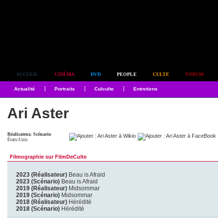
Simplement culte
ACCUEIL
CINÉMA
DVD
PEOPLE
CULTE
FORUM
Actualité
Portraits
Culculte
Entretiens
Ari Aster
Réalisateur, Scénario
États-Unis
Filmographie sur FilmDeCulte
2023 (Réalisateur)
Beau is Afraid
2023 (Scénario)
Beau is Afraid
2019 (Réalisateur)
Midsommar
2019 (Scénario)
Midsommar
2018 (Réalisateur)
Hérédité
2018 (Scénario)
Hérédité