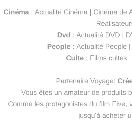
Cinéma
:
Actualité Cinéma
|
Cinéma de A
Réalisateur
Dvd
:
Actualité DVD
|
D
People
:
Actualité People
Culte
:
Films cultes
Partenaire Voyage:
Cré
Vous êtes un amateur de produits
b
Comme les protagonistes du film Five, v
jusqu'à
acheter 