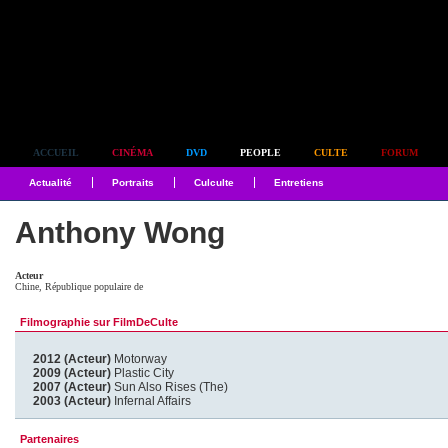
Simplement culte
ACCUEIL
CINÉMA
DVD
PEOPLE
CULTE
FORUM
Actualité
Portraits
Culculte
Entretiens
Anthony Wong
Acteur
Chine, République populaire de
Filmographie sur FilmDeCulte
2012 (Acteur)
Motorway
2009 (Acteur)
Plastic City
2007 (Acteur)
Sun Also Rises (The)
2003 (Acteur)
Infernal Affairs
Partenaires