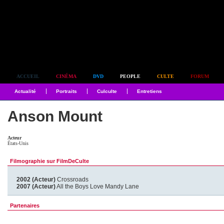
Simplement culte
ACCUEIL
CINÉMA
DVD
PEOPLE
CULTE
FORUM
Actualité
Portraits
Culculte
Entretiens
Anson Mount
Acteur
États-Unis
Filmographie sur FilmDeCulte
2002 (Acteur)
Crossroads
2007 (Acteur)
All the Boys Love Mandy Lane
Partenaires