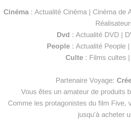
Cinéma
:
Actualité Cinéma
|
Cinéma de A
Réalisateur
Dvd
:
Actualité DVD
|
D
People
:
Actualité People
Culte
:
Films cultes
Partenaire Voyage:
Cré
Vous êtes un amateur de produits
b
Comme les protagonistes du film Five, v
jusqu'à
acheter 