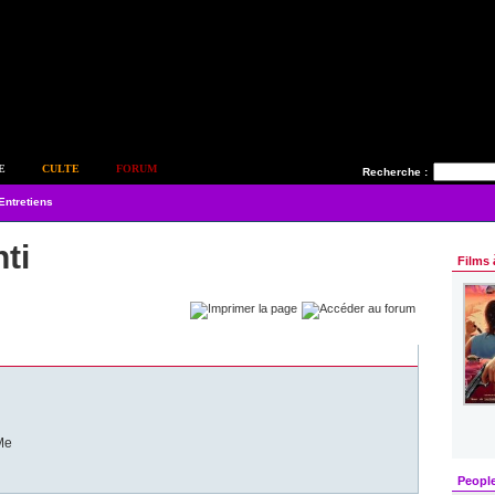
E
CULTE
FORUM
Recherche :
Entretiens
ti
Films 
Me
Peopl