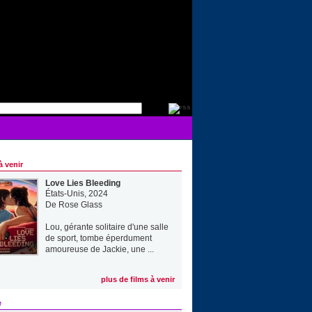
à venir
Love Lies Bleeding
États-Unis, 2024
De
Rose Glass
Lou, gérante solitaire d'une salle
de sport, tombe éperdument
amoureuse de Jackie, une ...
plus de films à venir
e