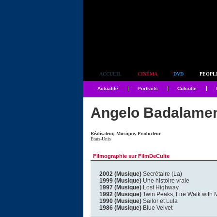
Simplement culte
ACCUEIL
CINÉMA
DVD
PEOPL
Actualité
Portraits
Culculte
Angelo Badalamen
Réalisateur, Musique, Producteur
États-Unis
Filmographie sur FilmDeCulte
2002 (Musique)
Secrétaire (La)
1999 (Musique)
Une histoire vraie
1997 (Musique)
Lost Highway
1992 (Musique)
Twin Peaks, Fire Walk with 
1990 (Musique)
Sailor et Lula
1986 (Musique)
Blue Velvet