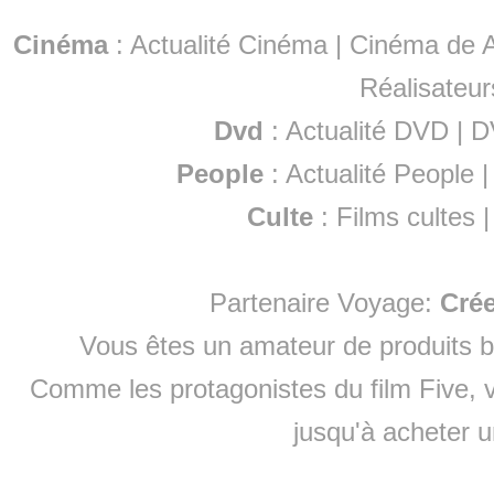
Cinéma
:
Actualité Cinéma
|
Cinéma de A
Réalisateur
Dvd
:
Actualité DVD
|
D
People
:
Actualité People
Culte
:
Films cultes
Partenaire Voyage:
Cré
Vous êtes un amateur de produits
b
Comme les protagonistes du film Five, v
jusqu'à
acheter 