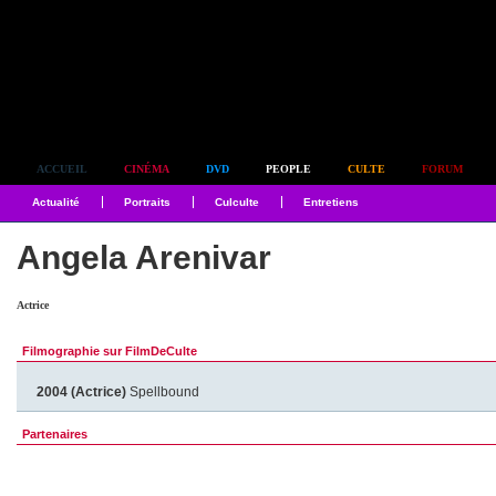
Simplement culte
ACCUEIL
CINÉMA
DVD
PEOPLE
CULTE
FORUM
Actualité
Portraits
Culculte
Entretiens
Angela Arenivar
Actrice
Filmographie sur FilmDeCulte
2004 (Actrice)
Spellbound
Partenaires