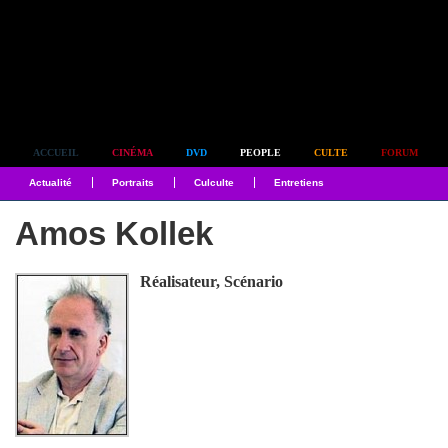
Simplement culte
ACCUEIL
CINÉMA
DVD
PEOPLE
CULTE
FORUM
Actualité
Portraits
Culculte
Entretiens
Amos Kollek
Réalisateur, Scénario