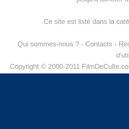
Ce site est listé dans la cat
Qui sommes-nous ?
-
Contacts
-
Re
d'ut
Copyright © 2000-2011 FilmDeCulte.c