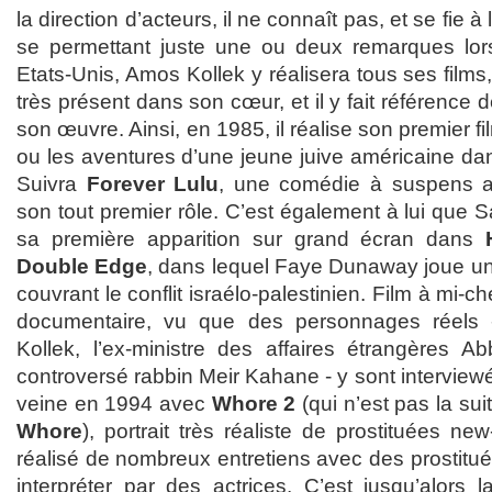
la direction d’acteurs, il ne connaît pas, et se fie à 
se permettant juste une ou deux remarques lors
Etats-Unis, Amos Kollek y réalisera tous ses films,
très présent dans son cœur, et il y fait référence
son œuvre. Ainsi, en 1985, il réalise son premier fi
ou les aventures d’une jeune juive américaine dan
Suivra
Forever Lulu
, une comédie à suspens a
son tout premier rôle. C’est également à lui que S
sa première apparition sur grand écran dans
Double Edge
, dans lequel Faye Dunaway joue un
couvrant le conflit israélo-palestinien. Film à mi-che
documentaire, vu que des personnages réels 
Kollek, l’ex-ministre des affaires étrangères 
controversé rabbin Meir Kahane - y sont interviewé
veine en 1994 avec
Whore 2
(qui n’est pas la su
Whore
), portrait très réaliste de prostituées new
réalisé de nombreux entretiens avec des prostituée
interpréter par des actrices. C’est jusqu’alors 