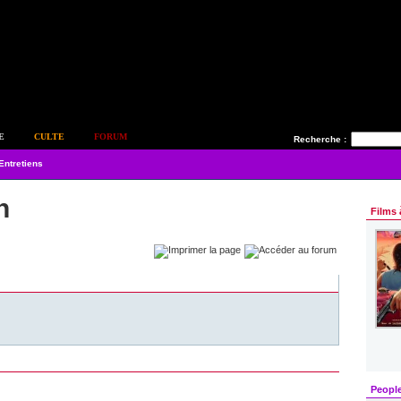
E
CULTE
FORUM
Recherche :
Entretiens
n
Films 
Peopl