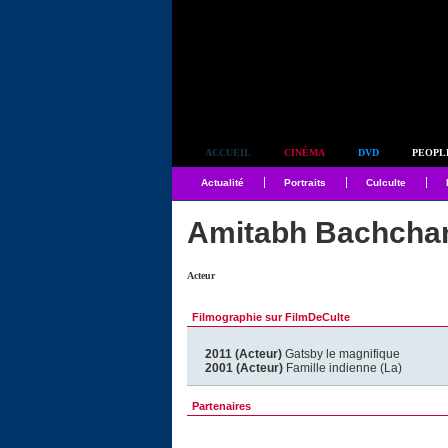
Simplement culte
ACCUEIL
CINÉMA
DVD
PEOPL
Actualité
Portraits
Culculte
Amitabh Bachcha
Acteur
Filmographie sur FilmDeCulte
2011 (Acteur)
Gatsby le magnifique
2001 (Acteur)
Famille indienne (La)
Partenaires