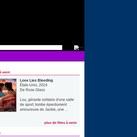
à venir
Love Lies Bleeding
États-Unis, 2024
De
Rose Glass
Lou, gérante solitaire d'une salle
de sport, tombe éperdument
amoureuse de Jackie, une ...
plus de films à venir
e