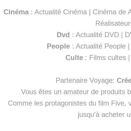
Cinéma
:
Actualité Cinéma
|
Cinéma de A
Réalisateur
Dvd
:
Actualité DVD
|
D
People
:
Actualité People
Culte
:
Films cultes
Partenaire Voyage:
Cré
Vous êtes un amateur de produits
b
Comme les protagonistes du film Five, v
jusqu'à
acheter 