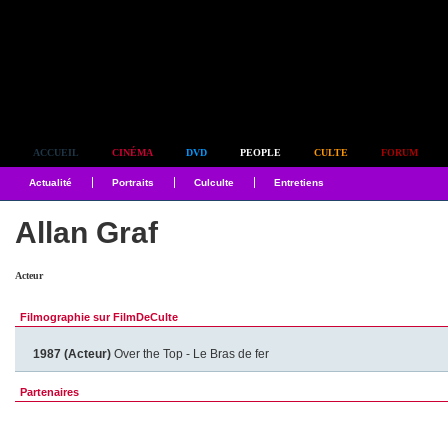
Simplement culte
ACCUEIL
CINÉMA
DVD
PEOPLE
CULTE
FORUM
Actualité
Portraits
Culculte
Entretiens
Allan Graf
Acteur
Filmographie sur FilmDeCulte
1987 (Acteur)
Over the Top - Le Bras de fer
Partenaires