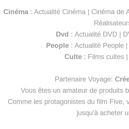
Cinéma
:
Actualité Cinéma
|
Cinéma de A
Réalisateur
Dvd
:
Actualité DVD
|
D
People
:
Actualité People
Culte
:
Films cultes
Partenaire Voyage:
Cré
Vous êtes un amateur de produits
b
Comme les protagonistes du film Five, v
jusqu'à
acheter 