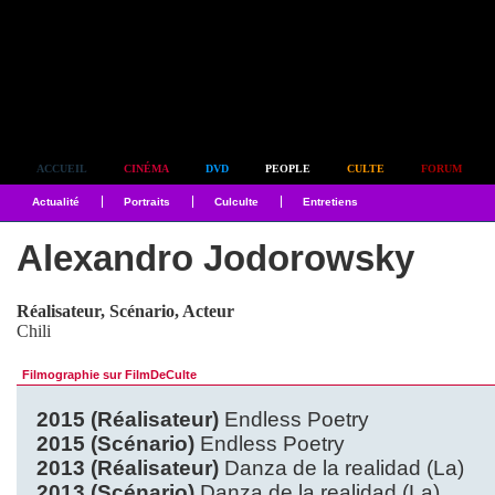
Simplement culte
ACCUEIL
CINÉMA
DVD
PEOPLE
CULTE
FORUM
Actualité
Portraits
Culculte
Entretiens
Alexandro Jodorowsky
Réalisateur, Scénario, Acteur
Chili
Filmographie sur FilmDeCulte
2015 (Réalisateur)
Endless Poetry
2015 (Scénario)
Endless Poetry
2013 (Réalisateur)
Danza de la realidad (La)
2013 (Scénario)
Danza de la realidad (La)