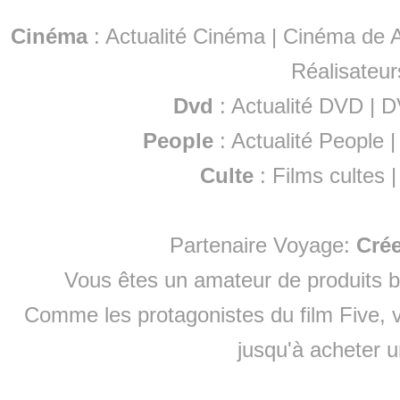
Cinéma
:
Actualité Cinéma
|
Cinéma de A
Réalisateur
Dvd
:
Actualité DVD
|
D
People
:
Actualité People
Culte
:
Films cultes
Partenaire Voyage:
Cré
Vous êtes un amateur de produits
b
Comme les protagonistes du film Five, v
jusqu'à
acheter 