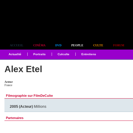
Simplement culte
ACCUEIL
CINÉMA
DVD
PEOPLE
CULTE
FORUM
Actualité
Portraits
Culculte
Entretiens
Alex Etel
Acteur
France
Filmographie sur FilmDeCulte
2005 (Acteur)
Millions
Partenaires