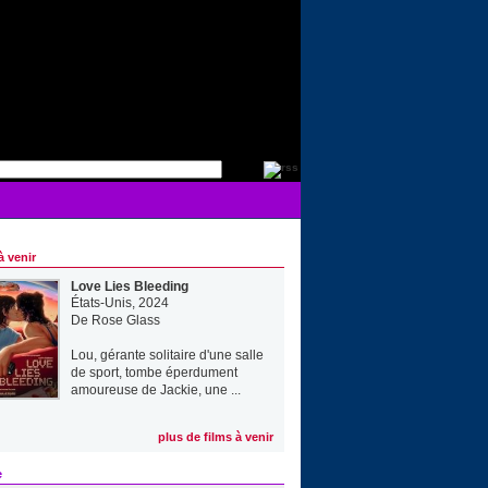
à venir
Love Lies Bleeding
États-Unis, 2024
De
Rose Glass
Lou, gérante solitaire d'une salle
de sport, tombe éperdument
amoureuse de Jackie, une ...
plus de films à venir
e