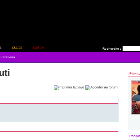
E
CULTE
FORUM
Recherche :
Entretiens
uti
Films 
Peopl