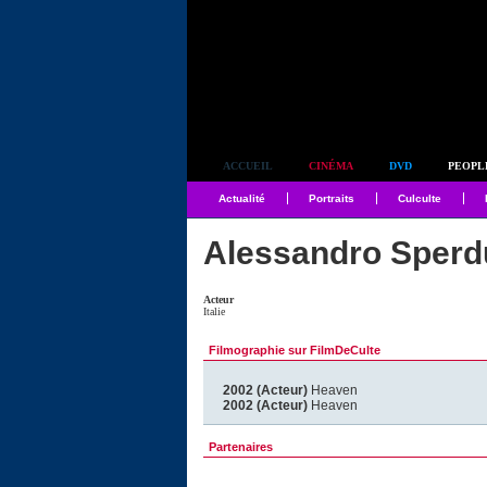
Simplement culte
ACCUEIL
CINÉMA
DVD
PEOPL
Actualité
Portraits
Culculte
Alessandro Sperd
Acteur
Italie
Filmographie sur FilmDeCulte
2002 (Acteur)
Heaven
2002 (Acteur)
Heaven
Partenaires