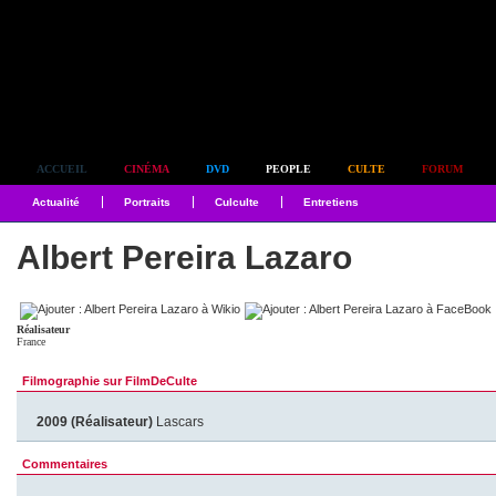
Simplement culte
ACCUEIL
CINÉMA
DVD
PEOPLE
CULTE
FORUM
Actualité
Portraits
Culculte
Entretiens
Albert Pereira Lazaro
Réalisateur
France
Filmographie sur FilmDeCulte
2009 (Réalisateur)
Lascars
Commentaires