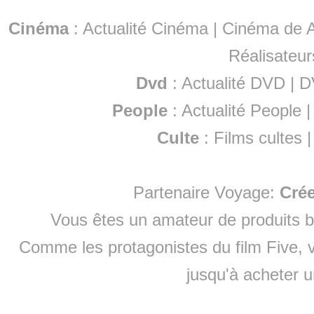
Cinéma
:
Actualité Cinéma
|
Cinéma de A
Réalisateur
Dvd
:
Actualité DVD
|
D
People
:
Actualité People
Culte
:
Films cultes
Partenaire Voyage:
Cré
Vous êtes un amateur de produits
b
Comme les protagonistes du film Five, v
jusqu'à
acheter 