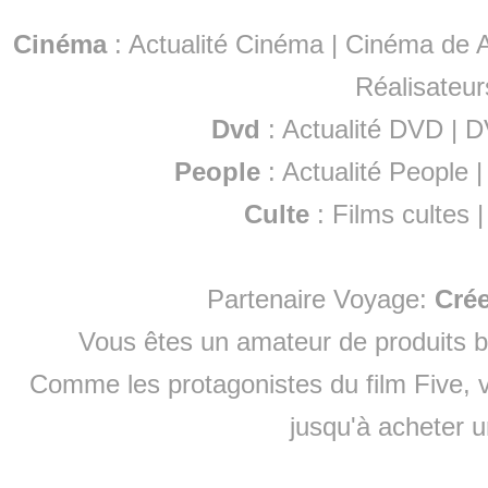
Cinéma
:
Actualité Cinéma
|
Cinéma de A
Réalisateur
Dvd
:
Actualité DVD
|
D
People
:
Actualité People
Culte
:
Films cultes
Partenaire Voyage:
Cré
Vous êtes un amateur de produits
b
Comme les protagonistes du film Five, v
jusqu'à
acheter 