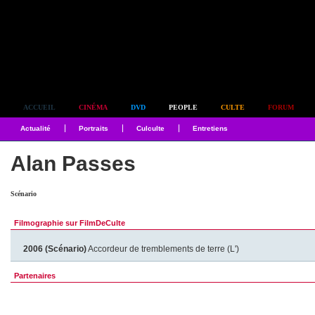
Simplement culte
ACCUEIL
CINÉMA
DVD
PEOPLE
CULTE
FORUM
Actualité
Portraits
Culculte
Entretiens
Alan Passes
Scénario
Filmographie sur FilmDeCulte
2006 (Scénario)
Accordeur de tremblements de terre (L')
Partenaires