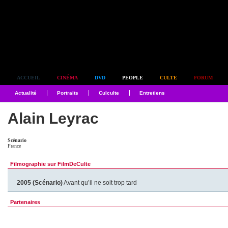
Simplement culte
ACCUEIL
CINÉMA
DVD
PEOPLE
CULTE
FORUM
Actualité
Portraits
Culculte
Entretiens
Alain Leyrac
Scénario
France
Filmographie sur FilmDeCulte
2005 (Scénario)
Avant qu’il ne soit trop tard
Partenaires