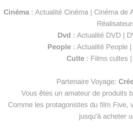
Cinéma
:
Actualité Cinéma
|
Cinéma de A
Réalisateur
Dvd
:
Actualité DVD
|
D
People
:
Actualité People
Culte
:
Films cultes
Partenaire Voyage:
Cré
Vous êtes un amateur de produits
b
Comme les protagonistes du film Five, v
jusqu'à
acheter 