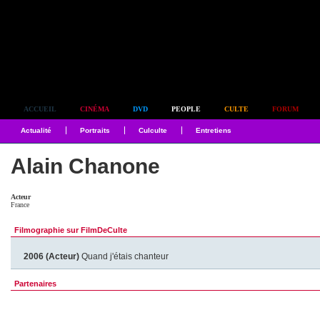
Simplement culte
ACCUEIL
CINÉMA
DVD
PEOPLE
CULTE
FORUM
Actualité
Portraits
Culculte
Entretiens
Alain Chanone
Acteur
France
Filmographie sur FilmDeCulte
2006 (Acteur)
Quand j'étais chanteur
Partenaires