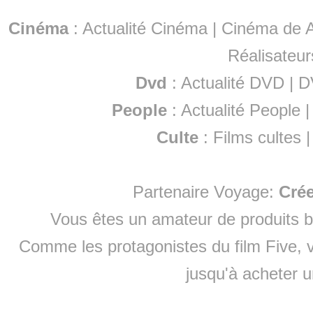
Cinéma
:
Actualité Cinéma
|
Cinéma de A
Réalisateur
Dvd
:
Actualité DVD
|
D
People
:
Actualité People
Culte
:
Films cultes
Partenaire Voyage:
Cré
Vous êtes un amateur de produits
b
Comme les protagonistes du film Five, v
jusqu'à
acheter 