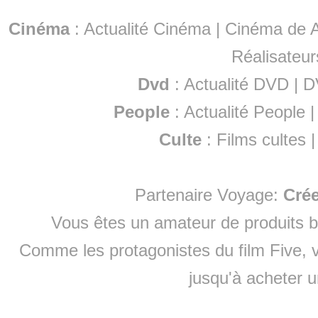
Cinéma
:
Actualité Cinéma
|
Cinéma de A
Réalisateur
Dvd
:
Actualité DVD
|
D
People
:
Actualité People
Culte
:
Films cultes
Partenaire Voyage:
Cré
Vous êtes un amateur de produits
b
Comme les protagonistes du film Five, v
jusqu'à
acheter 