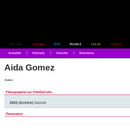
Simplement culte
ACCUEIL
CINÉMA
DVD
PEOPLE
CULTE
FORUM
Actualité
Portraits
Culculte
Entretiens
Aida Gomez
Actrice
Filmographie sur FilmDeCulte
2002 (Actrice)
Salomé
Partenaires