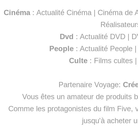
Cinéma
:
Actualité Cinéma
|
Cinéma de A
Réalisateur
Dvd
:
Actualité DVD
|
D
People
:
Actualité People
Culte
:
Films cultes
Partenaire Voyage:
Cré
Vous êtes un amateur de produits
b
Comme les protagonistes du film Five, v
jusqu'à
acheter 