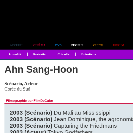
Simplement culte
ACCUEIL
CINÉMA
DVD
PEOPLE
CULTE
FORUM
Actualité
Portraits
Culculte
Entretiens
Ahn Sang-Hoon
Scénario, Acteur
Corée du Sud
Filmographie sur FilmDeCulte
2003 (Scénario)
Du Mali au Mississippi
2003 (Scénario)
Jean Dominique, the agronomi
2003 (Scénario)
Capturing the Friedmans
2003 (Acteur)
Tokyo Godfathers