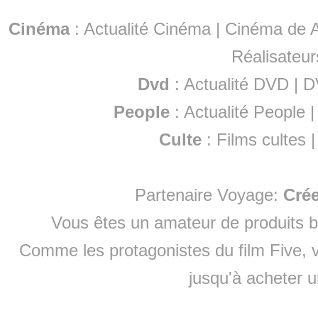
Cinéma
:
Actualité Cinéma
|
Cinéma de A
Réalisateur
Dvd
:
Actualité DVD
|
D
People
:
Actualité People
Culte
:
Films cultes
Partenaire Voyage:
Cré
Vous êtes un amateur de produits
b
Comme les protagonistes du film Five, v
jusqu'à
acheter 