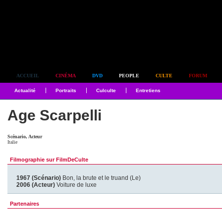
Simplement culte
ACCUEIL
CINÉMA
DVD
PEOPLE
CULTE
FORUM
Actualité
Portraits
Culculte
Entretiens
Age Scarpelli
Scénario, Acteur
Italie
Filmographie sur FilmDeCulte
1967 (Scénario)
Bon, la brute et le truand (Le)
2006 (Acteur)
Voiture de luxe
Partenaires