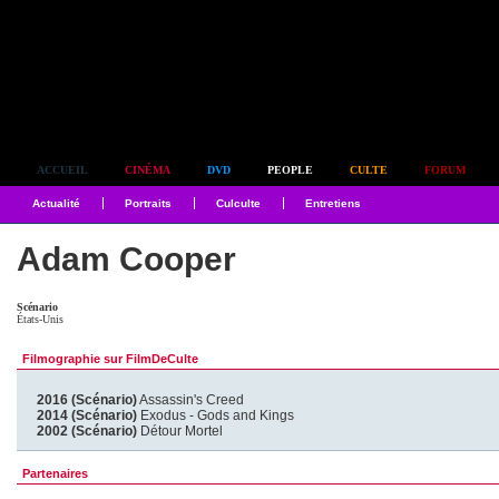
Simplement culte
ACCUEIL
CINÉMA
DVD
PEOPLE
CULTE
FORUM
Actualité
Portraits
Culculte
Entretiens
Adam Cooper
Scénario
États-Unis
Filmographie sur FilmDeCulte
2016 (Scénario)
Assassin's Creed
2014 (Scénario)
Exodus - Gods and Kings
2002 (Scénario)
Détour Mortel
Partenaires