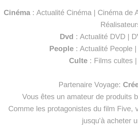
Cinéma
:
Actualité Cinéma
|
Cinéma de A
Réalisateur
Dvd
:
Actualité DVD
|
D
People
:
Actualité People
Culte
:
Films cultes
Partenaire Voyage:
Cré
Vous êtes un amateur de produits
b
Comme les protagonistes du film Five, v
jusqu'à
acheter 