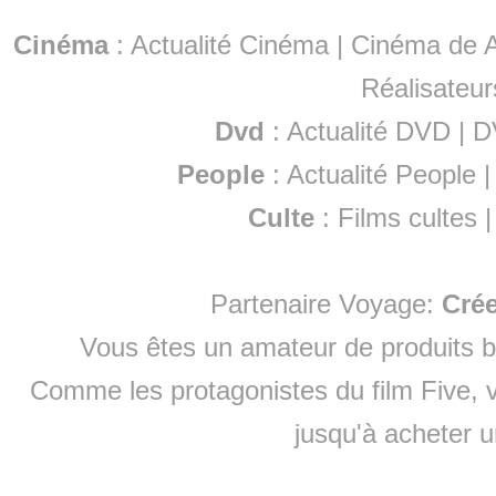
Cinéma
:
Actualité Cinéma
|
Cinéma de A
Réalisateur
Dvd
:
Actualité DVD
|
D
People
:
Actualité People
Culte
:
Films cultes
Partenaire Voyage:
Cré
Vous êtes un amateur de produits
b
Comme les protagonistes du film Five, v
jusqu'à
acheter 