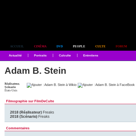
Simplement culte
ACCUEIL
CINÉMA
DVD
PEOPLE
CULTE
FORUM
Actualité
Portraits
Culculte
Entretiens
Adam B. Stein
Réalisateur,
Scénario
États-Unis
Filmographie sur FilmDeCulte
2018 (Réalisateur)
Freaks
2018 (Scénario)
Freaks
Commentaires